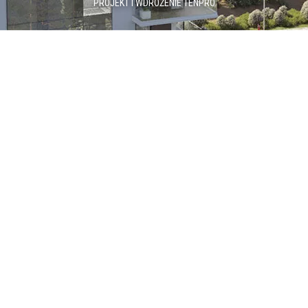
PROJEKT I WDROŻENIE
TENPRO