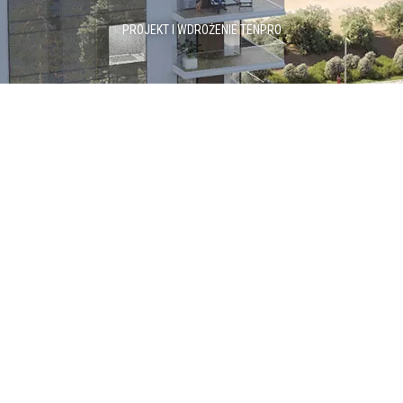
PROJEKT I WDROŻENIE
TENPRO