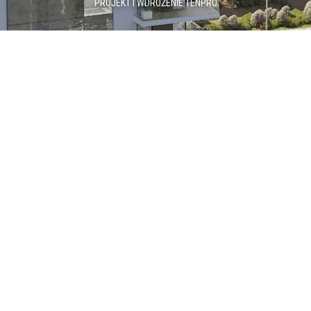
PROJEKT I WDROŻENIE
TENPRO