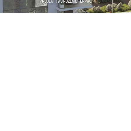
PROJEKT I WDROŻENIE
TENPRO