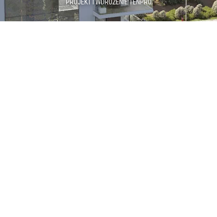
PROJEKT I WDROŻENIE
TENPRO