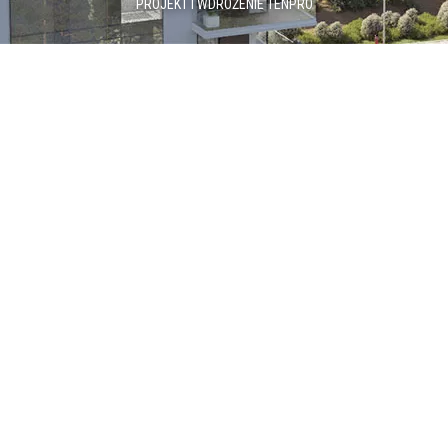
PROJEKT I WDROŻENIE
TENPRO