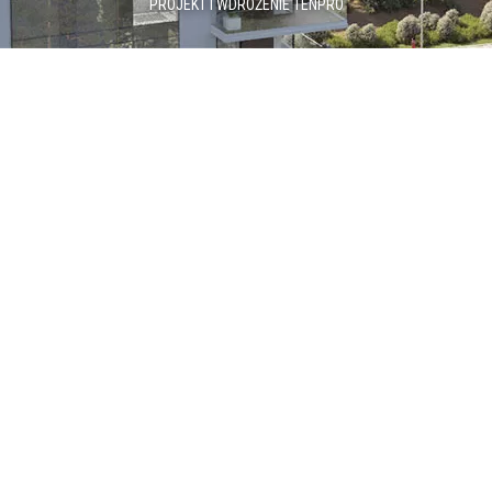
PROJEKT I WDROŻENIE
TENPRO