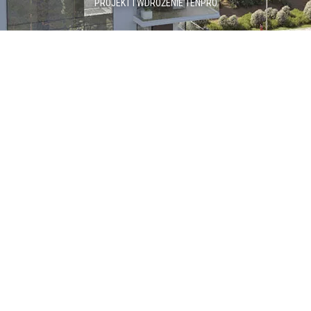
PROJEKT I WDROŻENIE
TENPRO