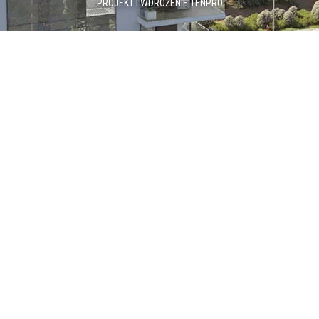
PROJEKT I WDROŻENIE
TENPRO